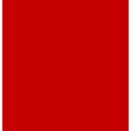
Регулировочно-предохранительный клапан в
выносном исполнении
Рукава высокого давления
Соединительные фитинги
Устройства подготовки воздуха
Штоковые опоры
Электропринадлежности насосных станций
Аккумуляторный инструмент
Гайкорезы аккумуляторные
Многофункциональный аккумуляторный
инструмент (опрессовщик-ножницы-перфоратор)
Ножницы кабельные аккумуляторные
Прессы для опрессовки наконечников, гильз и
зажимов аккумуляторные
Комплект АВСО-30
Домкраты для АВСО-30
Мостовые балки для АВСО-30
Насосные станции для АВСО-30
Насосные станции с блоком управления для
АВСО-30
Опорные надставки для АВСО-30