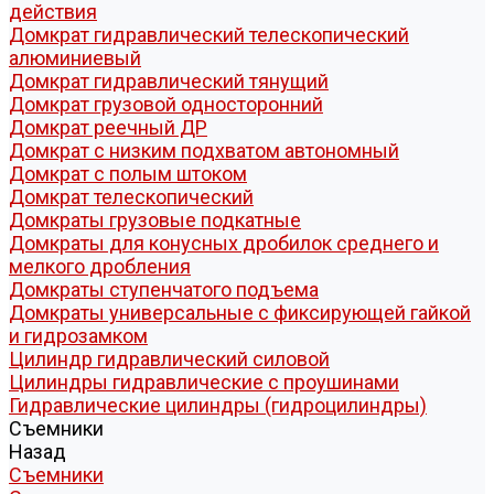
действия
Домкрат гидравлический телескопический
алюминиевый
Домкрат гидравлический тянущий
Домкрат грузовой односторонний
Домкрат реечный ДР
Домкрат с низким подхватом автономный
Домкрат с полым штоком
Домкрат телескопический
Домкраты грузовые подкатные
Домкраты для конусных дробилок среднего и
мелкого дробления
Домкраты ступенчатого подъема
Домкраты универсальные с фиксирующей гайкой
и гидрозамком
Цилиндр гидравлический силовой
Цилиндры гидравлические с проушинами
Гидравлические цилиндры (гидроцилиндры)
Съемники
Назад
Съемники