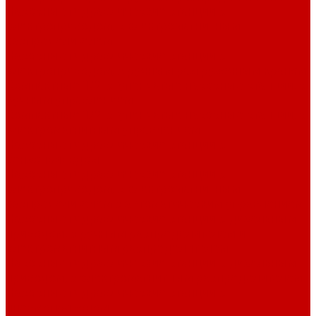
Насосные гидравлические станции с
электроприводом, с электромагнитным
распределителем
Насосные гидравлические станции с
электроприводом, с ручным разгрузочным краном
Компактные 1/2-ступенчатые насосные станции, с
ручным управлением
Компактные 1/2-ступенчатые насосные станции, с
электромагнитным управлением
Насосные гидравлические станции с
бензоприводом
Насосные гидравлические станции с
электроприводом, с электромагнитным
распределителем c автоматическим управлением
Насосные гидравлические станции с дизельным
приводом, с ручным распределителем и
электромагнитным распределителем
Насосные гидравлические станции с дизельным
приводом, с электромагнитным распределителем
Насосные гидравлические станции с
пневмоприводом