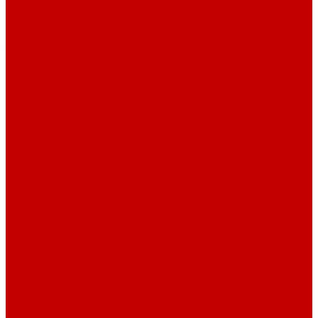
Домкрат передвижной
Домкрат путевой
Пресс для распрессовки втулок шарниров
локомотивов
Приспособление для крепления ходовых тележек
Приспособление для откручивания торцевой гайки
Приспособление для разгонки железобетонного
бруса
Приспособления для снятия поглощающих
аппаратов
Разгонщик рельсовых стыковых зазоров
Рельсогиб
Рихтовщик гидравлический путевой
Съемники малой шестерни
Тележка для вывода локомотивов ТТЛ25
Тележка для транспортировки вагонов
Установка для наплавки букс
Установка домкратная передвижная
Установки для натяжения рельсовых плетей
Устройство гидравлическое для закрытия люков
полувагонов автономное
Аварийно-спасательный инструмент