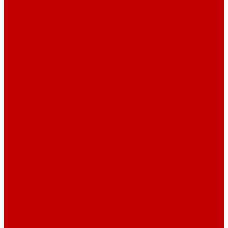
Тележки гидравлические (рохли)
Штабелеры гидравлические c гидроприводом
подъема
Электрический подъемник коленчатый
Специальное оборудование и инструмент
Выпрессовщик (съемник) шкворней
Выпрессовщик пальцев траков
Гидравлическое наклонно-поворотное устройство
Инжектор масла
Клины разжимные
Комплект оборудования для подъема карьерных
самосвалов КОП1-50
Комплект оборудования для подъема карьерных
экскаваторов КОП4-100
КОП2-50 для подъема карьерных самосвалов при
проведении сборочных работ на сборочной
площадке
Мобильные и стационарные комплексы для
откачки жидкостей и ведения аварийных работ
Навесное оборудование
Нагнетатель высоковязких материалов НРГ-70ВМ1