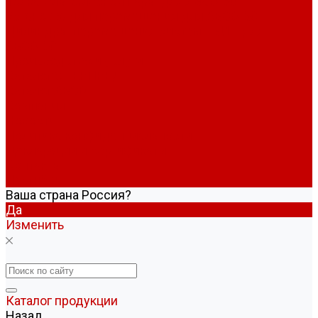
Толкатель колесной пары для АВСО-50
Установка для перемещения для АВСО-50
Цилиндры перемещения систем ТВИН для
АВСО-50
Производство и услуги
Каталог ЭНЕРПРЕД
Каталог АВСО
Компания
Новости
Политика конфиденциальности
Декларации и сертификаты
Контакты
Партнёры
Ваша страна Россия?
Да
Изменить
Каталог продукции
Назад