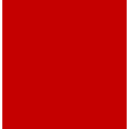
Ключи динамометрические
Ключи динамометрические со встроенным
храповиком
Ключи ударные изогнутые
Ключи ударные прямые
Ключи ударные с открытым зевом
Мультипликаторы
Гидравлические трубогибы
Трубогибы с закрытой рамой
Трубогибы с закрытой рамой автономные
Трубогибы с закрытой рамой автономные
Трубогибы с закрытой рамой с электроприводом
Подъемно транспортное оборудование
Блоки полиспастные
Гидравлические подъемные столы
Грузоподъёмные магнитные захваты
Кран гидравлический гаражный складной
Кран портальный
Лебедки рычажные ручные
Монтажно-тяговые механизмы
Подъемники с ножным и телескопическим
приводом